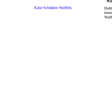
Waff
Käse Schinken Waffeln
Habt
inne
Waff