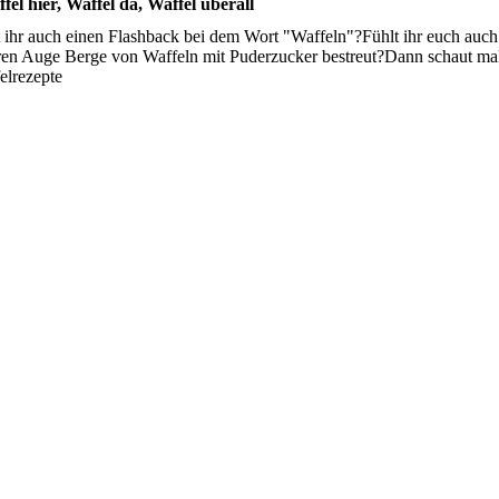
el hier, Waffel da, Waffel überall
 ihr auch einen Flashback bei dem Wort "Waffeln"?Fühlt ihr euch auch 
ren Auge Berge von Waffeln mit Puderzucker bestreut?Dann schaut mal 
elrezepte