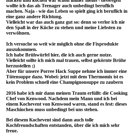
Backen und kochen war schon immer meins - deswegen
wollte ich das als Teenager auch unbedingt beruflich
machen. Naja - wie das Leben so spielt ging ich beruflich in
eine ganz andere Richtung.
Vielleicht war das auch ganz gut so: denn so verlor ich nie
den Spaß in der Küche zu stehen und meine Liebsten zu
verwöhnen.
Ich versuche so weit wie möglich ohne die Fixprodukte
auszukommen.
Ich habe Brühwürfel hier, die ich auch gerne nutze.
Vielleicht sollte ich mich mal trauen, selbst gekörnte Brühe
herzustellen ;)
Aber für unsere Porree Hack Suppe nehme ich immer eine
Tütensuppe dazu. Wobei: jetzt mit dem Thermomix ist es
kein Problem schnell eine Champignonsuppe zu zaubern
2016 habe ich mir dann meinen Traum erfüllt: die Cooking
Chef von Kenwood.
Nachdem mein Mann und ich bei
einem Kochevent von Kenwood waren, stand es fest: dieses
Maschinchen muss unbedingt bei uns stehen.
Bei diesem Kochevent sind dann auch tolle
Kochfreundschaften entstanden, über die ich mich sehr
freue.